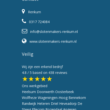
Renkum
0317 724084
info@slotenmakers-renkum.nl
www.slotenmakers-renkum.nl
Veilig
Wij zijn een erkend bedrijf
4.8
/ 5 based on
438
reviews
★★★★★
Ons werkgebied
Heelsum
Doorwerth
Oosterbeek
Wolfheze
Wageningen-Hoog
Bennekom
Randwijk
Heteren
Driel
Heveadorp
De
Steeg
Ellecom
Rozendaal
Angeren